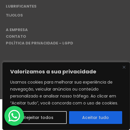
LUBRIFICANTES
TIJOLOS
A EMPRESA
CONTATO
POLÍTICA DE PRIVACIDADE – LGPD
Valorizamos a sua privacidade
© 2024. Distribuidora REI - 50.276.228/0001-87 - Desenvolvido
por
FABIANDESIGN
Usamos cookies para melhorar sua experiência de
navegação, veicular anúncios ou conteúdo
personalizado e analisar nosso tráfego.
Ao clicar em
“Aceitar tudo”, você concorda com o uso de cookies.
Rejeitar todos
Aceitar tudo