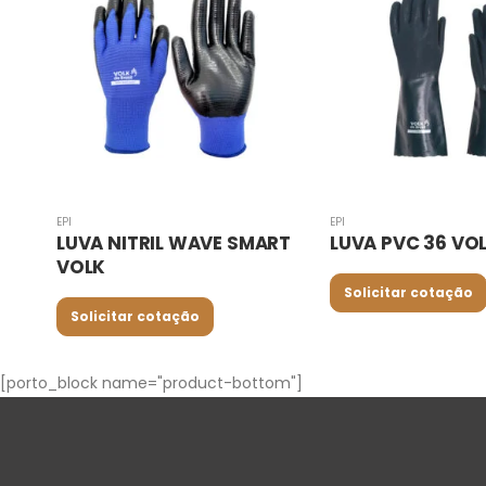
EPI
EPI
RT
LUVA PVC 36 VOLK
BOTINA DE ELÁST
CARTOM
Solicitar cotação
Solicitar cotação
[porto_block name="product-bottom"]