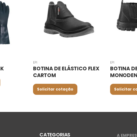
EPI
EPI
ICO FLEX
BOTINA DE ELÁSTICO
LUVA TÁTI
MONODENSIDADE CARTOM
VOLK
Solicitar cotação
Solicitar 
CATEGORIAS
A EMPRE