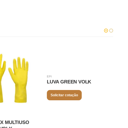
EPI
EPI
LUVA GREEN VOLK
LUV
Solicitar cotação
Sol
EX MULTIUSO