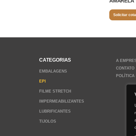
AMARELA 
Solicitar cot
CATEGORIAS
A EMPRE
CONTATO
EMBALAGENS
POLÍTICA
EPI
FILME STRETCH
IMPERMEABILIZANTES
LUBRIFICANTES
TIJOLOS