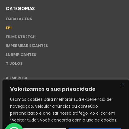
CATEGORIAS
EMBALAGENS
EPI
FILME STRETCH
IMPERMEABILIZANTES
LUBRIFICANTES
TIJOLOS
A EMPRESA
CONTATO
Valorizamos a sua privacidade
POLÍTICA DE PRIVACIDADE – LGPD
Usamos cookies para melhorar sua experiência de
navegação, veicular anúncios ou conteúdo
personalizado e analisar nosso tráfego.
Ao clicar em
“Aceitar tudo”, você concorda com o uso de cookies.
© 2024. Distribuidora REI - 50.276.228/0001-87 - Desenvolvido
por
FABIANDESIGN