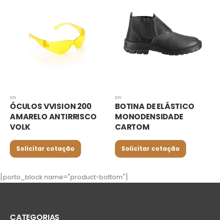
EPI
EPI
ÓCULOS VVISION 200
BOTINA DE ELÁSTICO
AMARELO ANTIRRISCO
MONODENSIDADE
VOLK
CARTOM
Solicitar cotação
Solicitar cotação
[porto_block name="product-bottom"]
CATEGORIAS