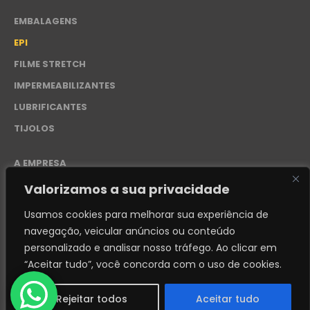
EMBALAGENS
EPI
FILME STRETCH
IMPERMEABILIZANTES
LUBRIFICANTES
TIJOLOS
A EMPRESA
CONTATO
Valorizamos a sua privacidade
POLÍTICA DE PRIVACIDADE – LGPD
Usamos cookies para melhorar sua experiência de
navegação, veicular anúncios ou conteúdo
personalizado e analisar nosso tráfego.
Ao clicar em
“Aceitar tudo”, você concorda com o uso de cookies.
© 2024. Distribuidora REI - 50.276.228/0001-87 - Desenvolvido
por
FABIANDESIGN
Rejeitar todos
Aceitar tudo