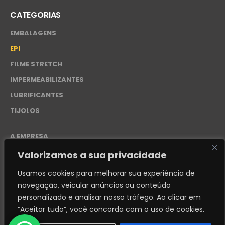
CATEGORIAS
EMBALAGENS
EPI
FILME STRETCH
IMPERMEABILIZANTES
LUBRIFICANTES
TIJOLOS
A EMPRESA
CONTATO
Valorizamos a sua privacidade
POLÍTICA DE PRIVACIDADE – LGPD
Usamos cookies para melhorar sua experiência de
navegação, veicular anúncios ou conteúdo
personalizado e analisar nosso tráfego.
Ao clicar em
© 2024. Distribuidora REI - 50.276.228/0001-87 - Desenvolvido
“Aceitar tudo”, você concorda com o uso de cookies.
por
FABIANDESIGN