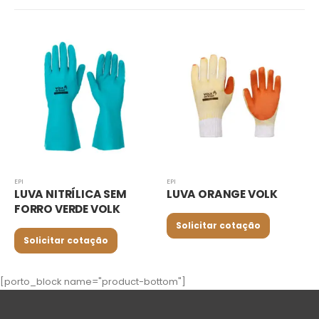
EPI
EPI
EM
LUVA ORANGE VOLK
LUVA TÁTIL BLACK V
K
Solicitar cotação
Solicitar cotação
[porto_block name="product-bottom"]