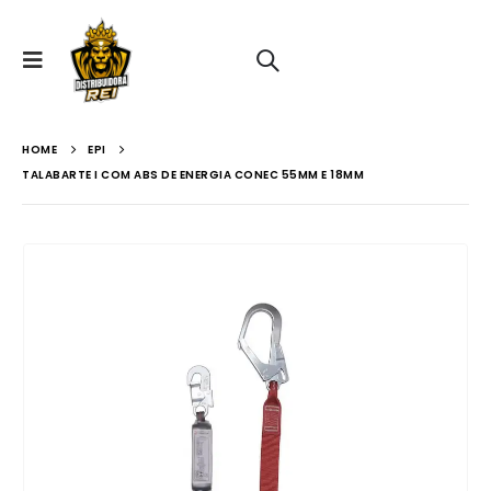
HOME
EPI
TALABARTE I COM ABS DE ENERGIA CONEC 55MM E 18MM