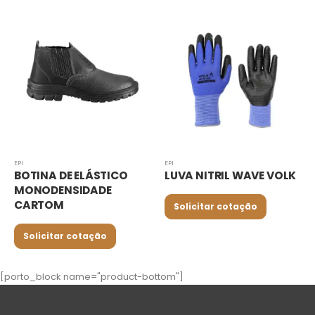
EPI
EPI
LÁSTICO
LUVA NITRIL WAVE VOLK
LUVA GREEN VO
DADE
Solicitar cotação
Solicitar cotaç
tação
[porto_block name="product-bottom"]