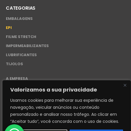
CATEGORIAS
EMBALAGENS
EPI
FILME STRETCH
IMPERMEABILIZANTES
LUBRIFICANTES
TIJOLOS
A EMPRESA
CONTATO
Valorizamos a sua privacidade
POLÍTICA DE PRIVACIDADE – LGPD
Usamos cookies para melhorar sua experiência de
navegação, veicular anúncios ou conteúdo
personalizado e analisar nosso tráfego.
Ao clicar em
© 2024. Distribuidora REI - 50.276.228/0001-87 - Desenvolvido
“Aceitar tudo”, você concorda com o uso de cookies.
por
FABIANDESIGN