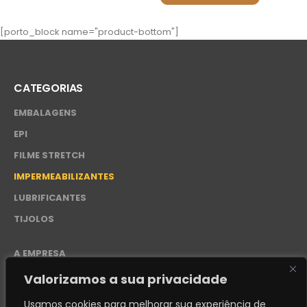
[porto_block name="product-bottom"]
CATEGORIAS
EMBALAGENS
EPI
FILME STRETCH
IMPERMEABILIZANTES
LUBRIFICANTES
TIJOLOS
A EMPRESA
CONTATO
Valorizamos a sua privacidade
POLÍTICA DE PRIVACIDADE – LGPD
Usamos cookies para melhorar sua experiência de